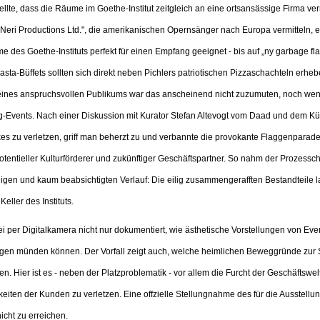
ellte, dass die Räume im Goethe-Institut zeitgleich an eine ortsansässige Firma v
Neri Productions Ltd.", die amerikanischen Opernsänger nach Europa vermitteln, 
 des Goethe-Instituts perfekt für einen Empfang geeignet - bis auf „ny garbage fla
sta-Büffets sollten sich direkt neben Pichlers patriotischen Pizzaschachteln erh
nes anspruchsvollen Publikums war das anscheinend nicht zuzumuten, noch weni
Events. Nach einer Diskussion mit Kurator Stefan Altevogt vom Daad und dem Küns
rkes zu verletzen, griff man beherzt zu und verbannte die provokante Flaggenpara
potentieller Kulturförderer und zukünftiger Geschäftspartner. So nahm der Prozessc
ligen und kaum beabsichtigten Verlauf: Die eilig zusammengerafften Bestandteile
Keller des Instituts.
 per Digitalkamera nicht nur dokumentiert, wie ästhetische Vorstellungen von Ev
n münden können. Der Vorfall zeigt auch, welche heimlichen Beweggründe zur S
n. Hier ist es - neben der Platzproblematik - vor allem die Furcht der Geschäftswel
eiten der Kunden zu verletzen. Eine offzielle Stellungnahme des für die Ausstellu
cht zu erreichen.