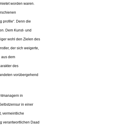
ermietet worden waren.
erschienen
g profile“. Denn die
eben. Dem Kunst- und
ger wohl den Zielen des
tler, der sich weigerte,
de aus dem
harakter des
 landeten vorübergehend
entmanagern in
elbstzensur in einer
t, vermeintliche
ng verantwortlichen Daad