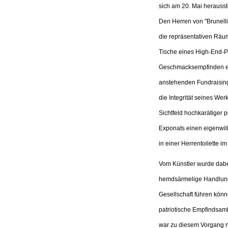
sich am 20. Mai herausst
Den Herren von "Brunelli
die repräsentativen Räume
Tische eines High-End-Pa
Geschmacksempfinden ei
anstehenden Fundraising-
die Integrität seines We
Sichtfeld hochkarätiger 
Exponats einen eigenwil
in einer Herrentoilette im 
Vom Künstler wurde dabei
hemdsärmelige Handlunge
Gesellschaft führen könne
patriotische Empfindsamk
war zu diesem Vorgang ni