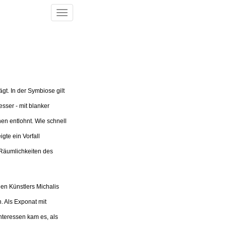
Toggle
navigation
gt. In der Symbiose gilt
sser - mit blanker
en entlohnt. Wie schnell
gte ein Vorfall
Räumlichkeiten des
nen Künstlers Michalis
. Als Exponat mit
nteressen kam es, als