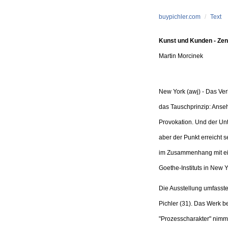
Skip to main content
buypichler.com
Text
Kunst und Kunden - Zen
Martin Morcinek
New York (awj) - Das Verh
das Tauschprinzip: Anseh
Provokation. Und der Unt
aber der Punkt erreicht s
im Zusammenhang mit ei
Goethe-Instituts in New Y
Die Ausstellung umfasste 
Pichler (31). Das Werk b
"Prozesscharakter" nimmt