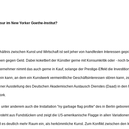
sur im New Yorker Goethe-Institut?
ältnis zwischen Kunst und Wirtschaft ist seit jeher von handfesten Interessen geprä
en gegen Geld. Dabei kokettiert der Künstler gerne mit Konsumkritik oder - noch be
ernehmer nimmt das auch gerne in Kauf, solange der Prestige-Effekt die Investition
ein kann, an dem ein Kunstwerk vermeintlliche Geschäftsinteressen stören kann, zei
ner Ausstellung des Deutschen Akademischen Austausch Dienstes (Daad) in den 
ork.
unter anderem auch die Installation "ny garbage flag profile" des in Berlin gebore
esteht aus Fundstücken und zeigt die US-amerikanische Flagge in allen Variationen
 es deutlich mehr Raum ein, als herkömmliche Kunst. Zum Konflikt zwischen den I