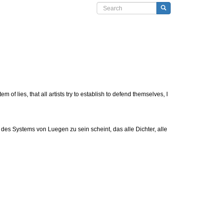
Search form
Search
em of lies, that all artists try to establish to defend themselves, I
 des Systems von Luegen zu sein scheint, das alle Dichter, alle