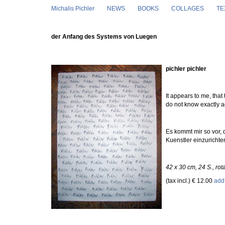
Skip to main content
Michalis Pichler
NEWS
BOOKS
COLLAGES
TE
der Anfang des Systems von Luegen
pichler pichler
It appears to me, that 
do not know exactly a
Es kommt mir so vor, 
Kuenstler einzuricht
42 x 30 cm, 24 S., rot
(tax incl.) € 12.00
add 