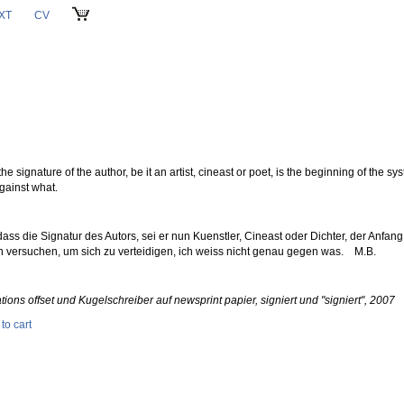
XT
CV
CART
the signature of the author, be it an artist, cineast or poet, is the beginning of the syst
gainst what.
dass die Signatur des Autors, sei er nun Kuenstler, Cineast oder Dichter, der Anfang
en versuchen, um sich zu verteidigen, ich weiss nicht genau gegen was. M.B.
ations offset und Kugelschreiber auf newsprint papier, signiert und "signiert", 2007
to cart